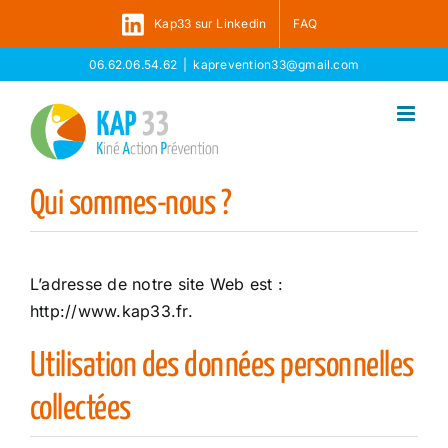
Skip
Kap33 sur Linkedin
FAQ
to
content
06.62.06.54.62
|
kaprevention33@gmail.com
Qui sommes-nous ?
L’adresse de notre site Web est :
http://www.kap33.fr.
Utilisation des données personnelles
collectées