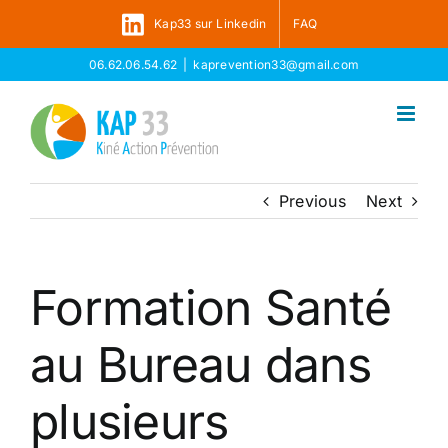
Skip
Kap33 sur Linkedin
FAQ
to
content
06.62.06.54.62
|
kaprevention33@gmail.com
Previous
Next
Formation Santé
au Bureau dans
plusieurs